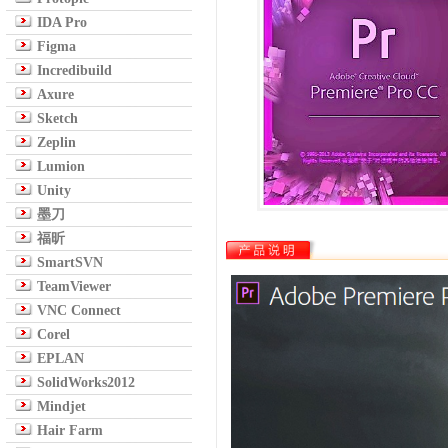
IDA Pro
Figma
Incredibuild
Axure
Sketch
Zeplin
Lumion
Unity
墨刀
福昕
SmartSVN
TeamViewer
VNC Connect
Corel
EPLAN
SolidWorks2012
Mindjet
Hair Farm