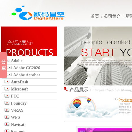
首页
公司简介
新
Adobe
Adobe CC2026
Adobe Acrobat
AutoDesk
Microsoft
产品展示
Enterprise Web Site Mana
PTC
Foundry
V-RAY
WPS
Navicat
Protopie