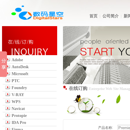
首页
公司简介
新
Adobe
AutoDesk
Microsoft
PTC
Foundry
在线订购
Enterprise Web Site Mana
V-RAY
WPS
Navicat
Protopie
IDA Pro
产品名称:
Figma