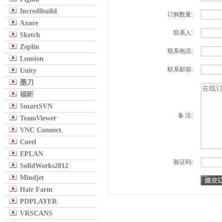
Incredibuild
订购数量:
Axure
联系人:
Sketch
Zeplin
联系电话:
Lumion
联系邮箱:
Unity
墨刀
福昕
SmartSVN
备 注:
TeamViewer
VNC Connect
Corel
EPLAN
验证码:
SolidWorks2012
Mindjet
Hair Farm
PDPLAYER
VRSCANS