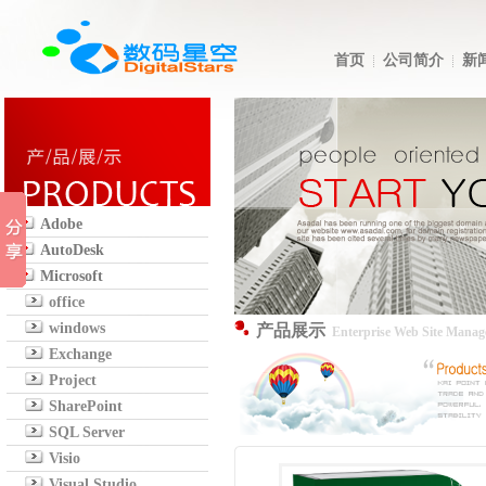
首页
公司简介
新
Adobe
AutoDesk
Microsoft
office
windows
产品展示
Enterprise Web Site Mana
Exchange
Project
SharePoint
SQL Server
Visio
Visual Studio