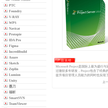
PTC
Foundry
V-RAY
WPS
Navicat
Protopie
IDA Pro
Figma
Incredibuild
Axure
Sketch
Microsoft Project是国
Zeplin
过微软多年研发，Project包含了经
Lumion
提升项目管理人员能力的同时也实现
Unity
上
墨刀
福昕
SmartSVN
TeamViewer