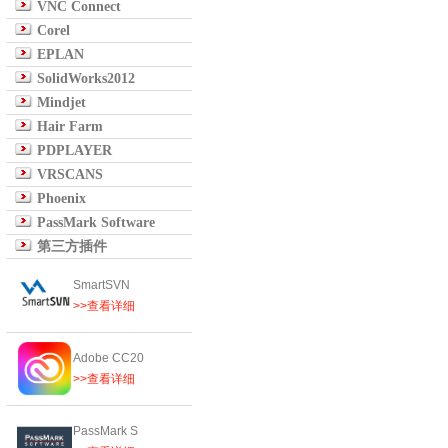
VNC Connect
Corel
EPLAN
SolidWorks2012
Mindjet
Hair Farm
PDPLAYER
VRSCANS
Phoenix
PassMark Software
第三方插件
SmartSVN
>>查看详细
Adobe CC20
>>查看详细
PassMark S