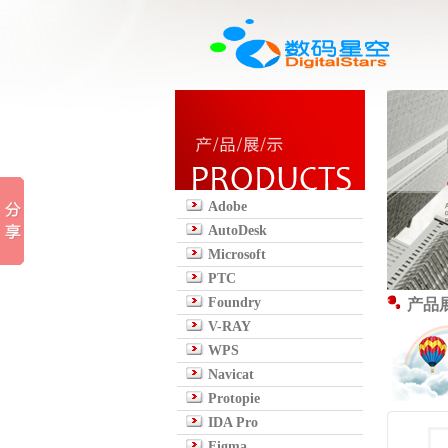
Adobe
AutoDesk
Microsoft
PTC
Foundry
产品
V-RAY
WPS
Navicat
Protopie
IDA Pro
Figma