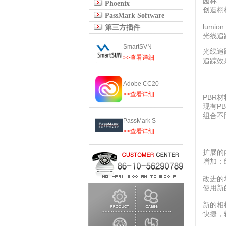
园林
Phoenix
创造栩
PassMark Software
lumio
第三方插件
光线追踪
SmartSVN
光线追
>>查看详细
追踪效
Adobe CC20
>>查看详细
PBR
现有P
组合不
PassMark S
>>查看详细
扩展的
增加：
改进的
使用新
新的相
快捷，