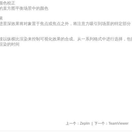
颜色校正
的直方图平衡场景中的颜色
果
进景深效果将对象置于焦点或焦点之外，将注意力吸引到场景的特定部分
接以纵横比渲染来控制可视化效果的合成。从一系列格式中进行选择，包
渲染的时间
上一个：
Zeplin
| 下一个：
TeamViewer