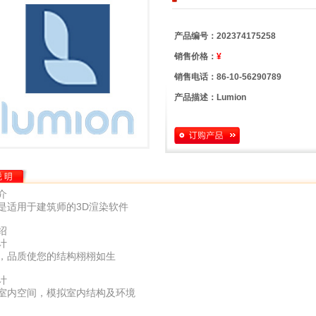
产品编号：
202374175258
销售价格：
¥
销售电话：
86-10-56290789
产品描述：
Lumion
介
on是适用于建筑师的3D渲染软件
绍
计
，品质使您的结构栩栩如生
计
室内空间，模拟室内结构及环境