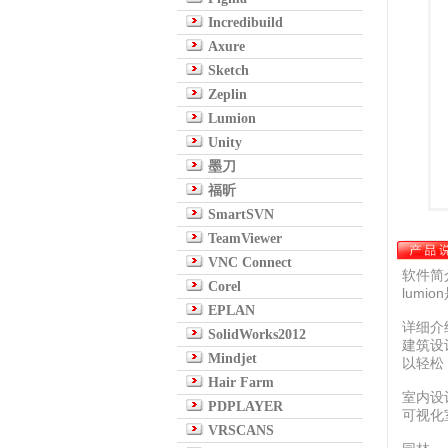
Incredibuild
Axure
Sketch
Zeplin
Lumion
Unity
墨刀
福昕
SmartSVN
TeamViewer
VNC Connect
软件简
Corel
lumi
EPLAN
详细介
SolidWorks2012
建筑设
Mindjet
以轻松
Hair Farm
室内设
PDPLAYER
可视化
VRSCANS