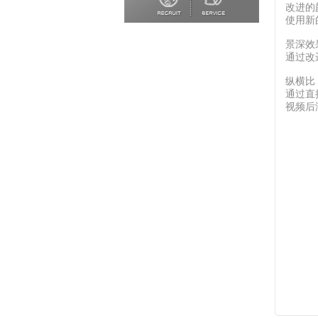
改进的
使用新
景深效
通过改
纵横比
通过直
视频后