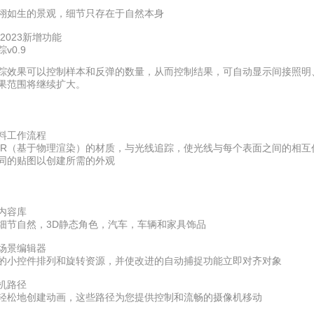
栩如生的景观，细节只存在于自然本身
n 2023新增功能
v0.9
踪效果可以控制样本和反弹的数量，从而控制结果，可自动显示间接照明
果范围将继续扩大。
材料工作流程
BR（基于物理渲染）的材质，与光线追踪，使光线与每个表面之间的相
同的贴图以创建所需的外观
内容库
细节自然，3D静态角色，汽车，车辆和家具饰品
场景编辑器
的小控件排列和旋转资源，并使改进的自动捕捉功能立即对齐对象
机路径
轻松地创建动画，这些路径为您提供控制和流畅的摄像机移动