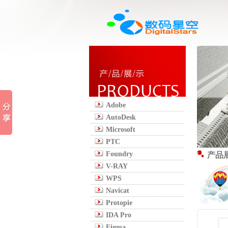
Adobe
AutoDesk
Microsoft
PTC
Foundry
产品
V-RAY
WPS
Navicat
Protopie
IDA Pro
Figma