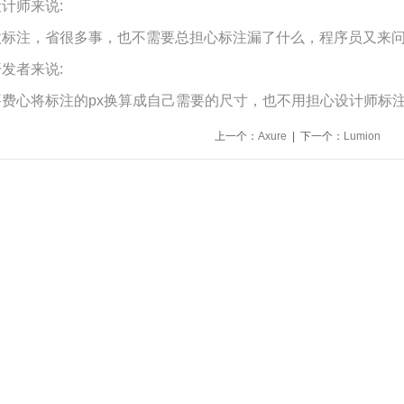
计师来说:
做标注，省很多事，也不需要总担心标注漏了什么，程序员又来
发者来说:
要费心将标注的px换算成自己需要的尺寸，也不用担心设计师标
上一个：
Axure
| 下一个：
Lumion