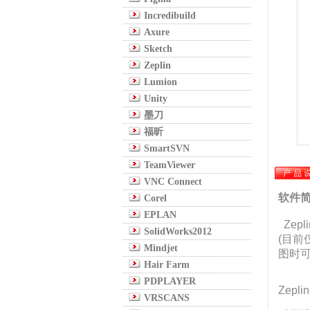
Incredibuild
Axure
Sketch
Zeplin
Lumion
Unity
墨刀
福昕
SmartSVN
TeamViewer
VNC Connect
软件
Corel
EPLAN
Ze
SolidWorks2012
(目前
Mindjet
图时
Hair Farm
PDPLAYER
Zepl
VRSCANS