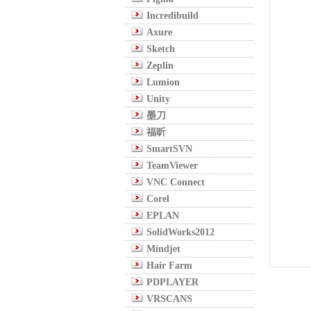
Incredibuild
Axure
Sketch
Zeplin
Lumion
Unity
墨刀
福昕
SmartSVN
TeamViewer
VNC Connect
Corel
EPLAN
SolidWorks2012
Mindjet
Hair Farm
PDPLAYER
VRSCANS