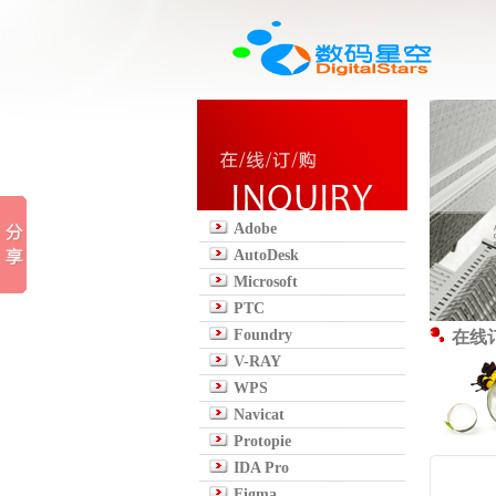
Adobe
AutoDesk
Microsoft
PTC
Foundry
在线
V-RAY
WPS
Navicat
Protopie
IDA Pro
Figma