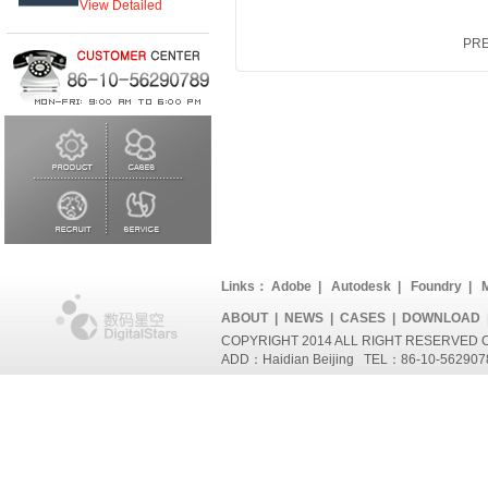
View Detailed
PR
Links：
Adobe
|
Autodesk
|
Foundry
|
M
ABOUT
|
NEWS
|
CASES
|
DOWNLOAD
COPYRIGHT 2014 ALL RIGHT RESERVED
ADD：Haidian Beijing TEL：86-10-56290