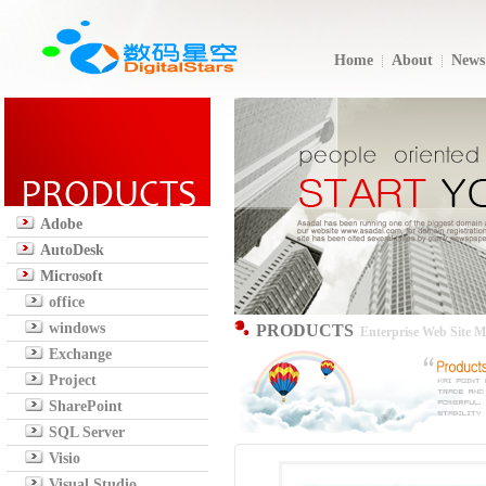
Home
About
News
Adobe
AutoDesk
Microsoft
office
windows
PRODUCTS
Enterprise Web Site 
Exchange
Project
SharePoint
SQL Server
Visio
Visual Studio